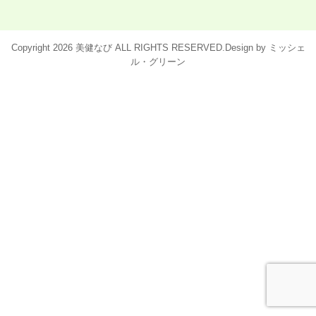
BMKとは
Copyright 2026 美健なび ALL RIGHTS RESERVED.Design by
ミッシェ
BMK猫背整体
ル・グリーン
BMK腰痛整体
BMK頚肩整体
BMK美脚整体
BMK産後骨盤矯正
パーフェクト整体
BMKとは
各種BMK
パーフェクト整体
導入店一覧
運営会社
お問い合わせ