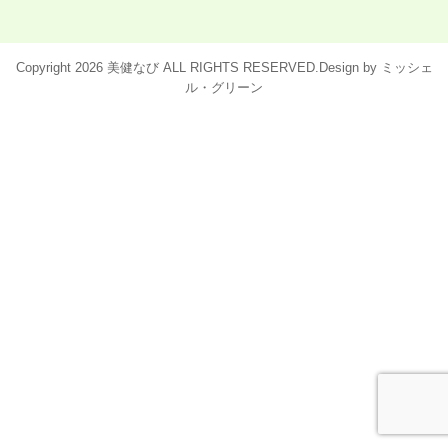
BMKとは
Copyright 2026 美健なび ALL RIGHTS RESERVED.Design by
ミッシェ
BMK猫背整体
ル・グリーン
BMK腰痛整体
BMK頚肩整体
BMK美脚整体
BMK産後骨盤矯正
パーフェクト整体
BMKとは
各種BMK
パーフェクト整体
導入店一覧
運営会社
お問い合わせ