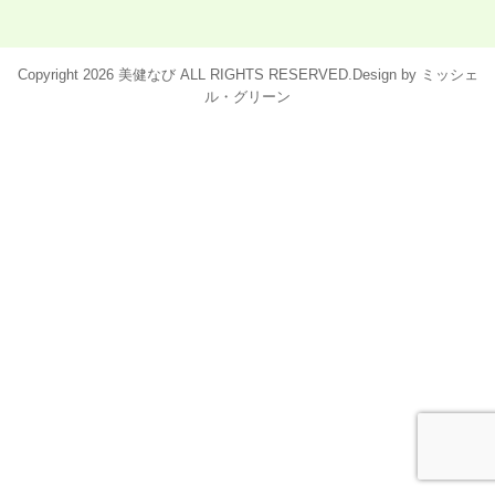
BMKとは
Copyright 2026 美健なび ALL RIGHTS RESERVED.Design by
ミッシェ
BMK猫背整体
ル・グリーン
BMK腰痛整体
BMK頚肩整体
BMK美脚整体
BMK産後骨盤矯正
パーフェクト整体
BMKとは
各種BMK
パーフェクト整体
導入店一覧
運営会社
お問い合わせ